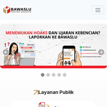
Lompat ke isi utama
Layanan Publik