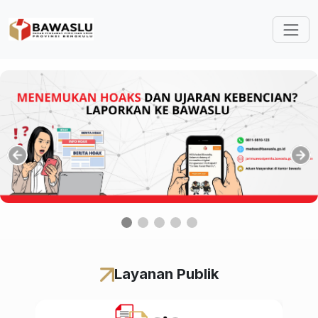
Lompat ke isi utama
Layanan Publik